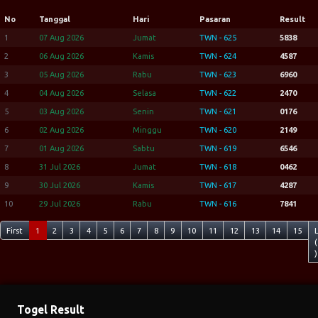
No
Tanggal
Hari
Pasaran
Result
1
07 Aug 2026
Jumat
TWN - 625
5838
2
06 Aug 2026
Kamis
TWN - 624
4587
3
05 Aug 2026
Rabu
TWN - 623
6960
4
04 Aug 2026
Selasa
TWN - 622
2470
5
03 Aug 2026
Senin
TWN - 621
0176
6
02 Aug 2026
Minggu
TWN - 620
2149
7
01 Aug 2026
Sabtu
TWN - 619
6546
8
31 Jul 2026
Jumat
TWN - 618
0462
9
30 Jul 2026
Kamis
TWN - 617
4287
10
29 Jul 2026
Rabu
TWN - 616
7841
First
1
2
3
4
5
6
7
8
9
10
11
12
13
14
15
(
)
Togel Result