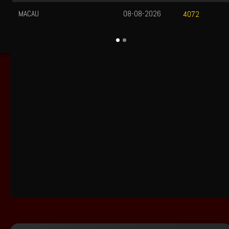
MACAU
08-08-2026
4072