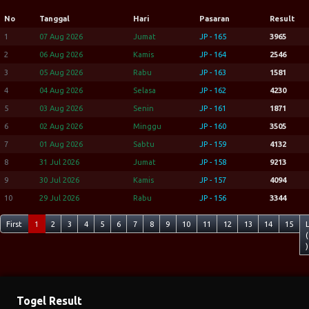
No
Tanggal
Hari
Pasaran
Result
1
07 Aug 2026
Jumat
JP - 165
3965
2
06 Aug 2026
Kamis
JP - 164
2546
3
05 Aug 2026
Rabu
JP - 163
1581
4
04 Aug 2026
Selasa
JP - 162
4230
5
03 Aug 2026
Senin
JP - 161
1871
6
02 Aug 2026
Minggu
JP - 160
3505
7
01 Aug 2026
Sabtu
JP - 159
4132
8
31 Jul 2026
Jumat
JP - 158
9213
9
30 Jul 2026
Kamis
JP - 157
4094
10
29 Jul 2026
Rabu
JP - 156
3344
First
1
2
3
4
5
6
7
8
9
10
11
12
13
14
15
(
)
Togel Result