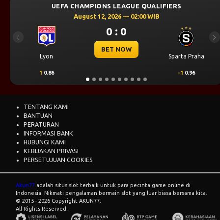
MPIONS LEAGUE QUALIFIERS
UEFA CHAMP
st 12, 2026 — 02:00 WIB
August
0 : 0
Previous
Ne
BET NOW
Sparta Praha
SK Sturm Graz
-1
0.96
-0.5
0.95
TENTANG KAMI
BANTUAN
PERATURAN
INFORMASI BANK
HUBUNGI KAMI
KEBIJAKAN PRIVASI
PERSETUJUAN COOKIES
Akun77
adalah situs slot terbaik untuk para pecinta game online di
Indonesia. Nikmati pengalaman bermain slot yang luar biasa bersama kita.
© 2015 - 2026 Copyright AKUN77.
All Rights Reserved.