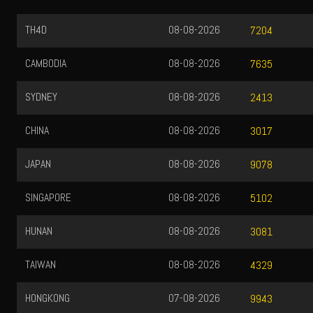
TH4D
08-08-2026
7204
CAMBODIA
08-08-2026
7635
SYDNEY
08-08-2026
2413
CHINA
08-08-2026
3017
JAPAN
08-08-2026
9078
SINGAPORE
08-08-2026
5102
HUNAN
08-08-2026
3081
TAIWAN
08-08-2026
4329
HONGKONG
07-08-2026
9943