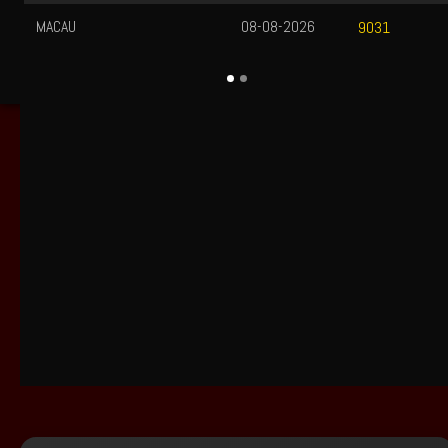
MACAU
08-08-2026
9031